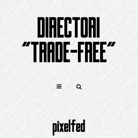
Saltar
al
DIRECTORI
contingut
"TRADE-FREE"
pixelfed