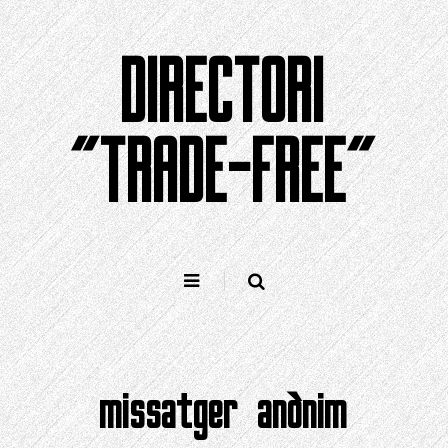
Saltar
al
DIRECTORI
contingut
"TRADE-FREE"
missatger anònim