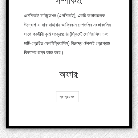
সম্পর্কিত:
এসসিআই ফাউন্ডেশন (এসসিআই), একটি অলাভজনক
উদ্যোগ যা সাব-সাহারান আফ্রিকান দেশগুলির সরকারগুলির
সাথে পরজীবী কৃমি সংক্রমণের (স্কিস্টোসোমিয়াসিস এবং
মাটি-প্রেরিত হেলমিন্থিয়াসিস) বিরুদ্ধে টেকসই প্রোগ্রাম
বিকাশের জন্য কাজ করে।
অফার:
স্বাস্থ্য সেবা