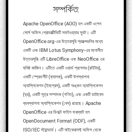
সম্পর্কিত:
Apache OpenOffice (AOO) হল একটি ওপেন
সোর্স অফিস প্রোডাক্টিভিটি সফটওয়্যার স্যুট। এটি
OpenOffice.org-এর উত্তরসূরি প্রকল্পগুলির মধ্যে
একটি এবং IBM Lotus Symphony-এর মনোনীত
উত্তরসূরি৷ এটি LibreOffice এবং NeoOffice এর
ঘনিষ্ঠ কাজিন। এটিতে একটি ওয়ার্ড প্রসেসর (রাইটার),
একটি স্প্রেডশীট (ক্যালক), একটি উপস্থাপনা
অ্যাপ্লিকেশন (ইমপ্রেস), একটি অঙ্কন অ্যাপ্লিকেশন
(ড্র), একটি সূত্র সম্পাদক (গণিত), এবং একটি ডাটাবেস
ব্যবস্থাপনা অ্যাপ্লিকেশন (বেস) রয়েছে। Apache
OpenOffice এর ডিফল্ট ফাইল ফরম্যাট হল
OpenDocument Format (ODF), একটি
ISO/IEC স্ট্যান্ডার্ড। এটি মাইক্রোসফ্ট অফিস থেকে