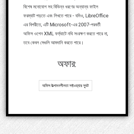
বিশেষ মনোযোগ সহ বিভিন্ন ধরণের অন্যান্য ফাইল
ফরম্যাট পড়তে এবং লিখতে পারে - যদিও, LibreOffice
এর বিপরীতে, এটি Microsoft-এর 2007-পরবর্তী
অফিস ওপেন XML ফর্ম্যাটে নথি সংরক্ষণ করতে পারে না,
তবে কেবল সেগুলি আমদানি করতে পারে।
অফার:
অফিস উত্পাদনশীলতা সফ্টওয়্যার স্যুট