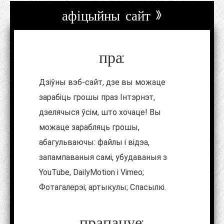
афіцыйны сайт »
пра:
Дзіўны вэб-сайт, дзе вы можаце
зарабіць грошы праз Інтэрнэт,
дзелячыся ўсім, што хочаце! Вы
можаце зарабляць грошы,
абагульваючы: файлы і відэа,
запампаваныя самі, убудаваныя з
YouTube, DailyMotion і Vimeo;
Фотагалерэі; артыкулы; Спасылкі.
прапануе: