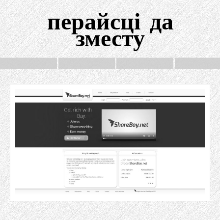
перайсці да
зместу