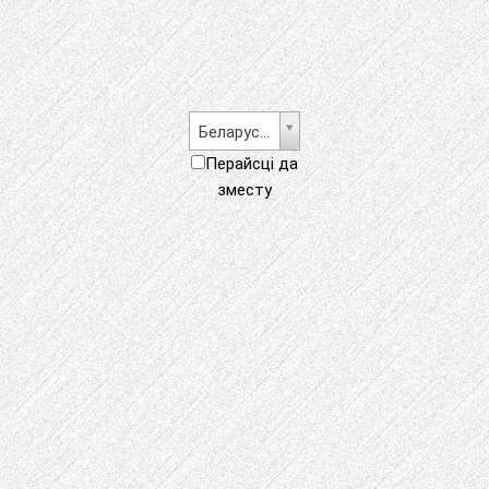
Беларуская
Перайсці да
зместу