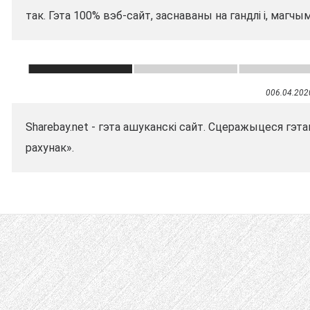
так. Гэта 100% вэб-сайт, заснаваны на гандлі і, магчы
006.04.202
Sharebay.net - гэта ашуканскі сайт. Сцеражыцеся гэт
рахунак».