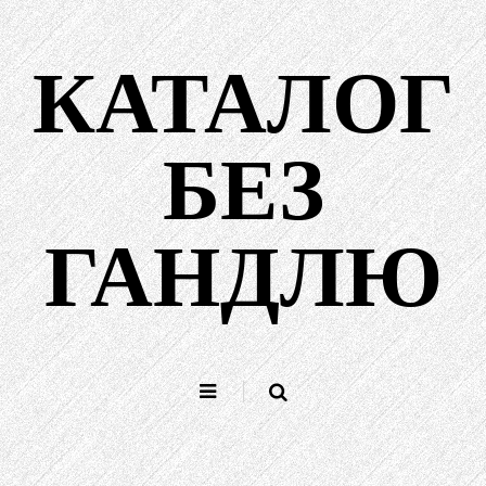
Перайсці
да
КАТАЛОГ
зместу
БЕЗ
ГАНДЛЮ