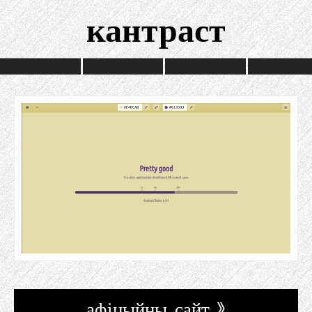
кантраст
афіцыйны сайт »