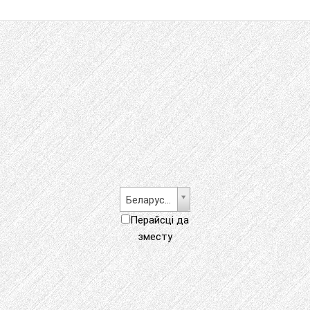
Беларуская
Перайсці да
зместу