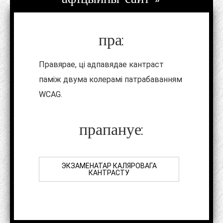
пра:
Правярае, ці адпавядае кантраст
паміж двума колерамі патрабаванням
WCAG.
прапануе:
ЭКЗАМЕНАТАР КАЛЯРОВАГА
КАНТРАСТУ