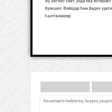
Иҫ киткес сайт, унда һеҙ интернет
бүлешеп: Файлдар һәм Видео үҙегеҙ
Һылтанмалар.