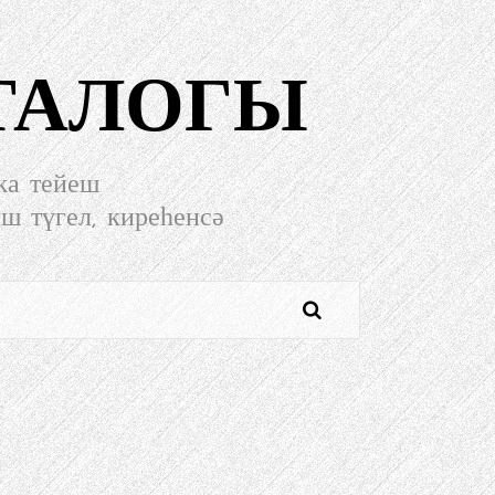
ТАЛОГЫ
ҡа тейеш
еш түгел, киреһенсә