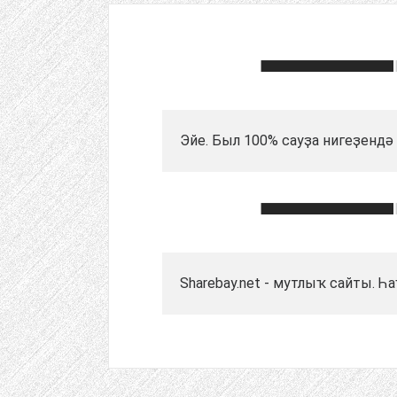
Эйе. Был 100% сауҙа нигеҙендә 
Sharebay.net - мутлыҡ сайты. Һ