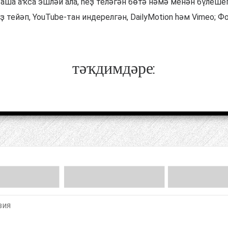
 аша аҡса эшләй ала, һеҙ теләгән бөтә нәмә менән бүлеше
 тейәп, YouTube-тан индерелгән, DailyMotion һәм Vimeo; Фо
тәҡдимдәре: