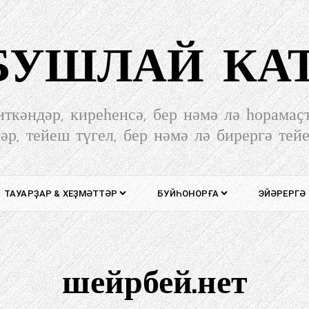
-БУШЛАЙ КА
иткәндәр, киреһенсә, бер нәмә лә һорамаҫ
әр, тейеш түгел, бер нәмә лә бирергә тей
ТАУАРҘАР & ХЕҘМӘТТӘР
БУЙҺОНОРҒА
ЭЙӘРЕРГӘ
шейрбей.нет