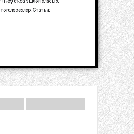
п! Һеҙ аҡса эшләй аласыз,
тогалереялар; Статьи;