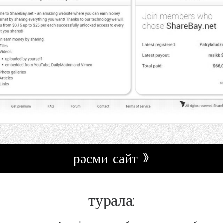
рәсми сайт »
турала: