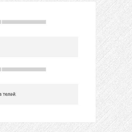
 теләй.