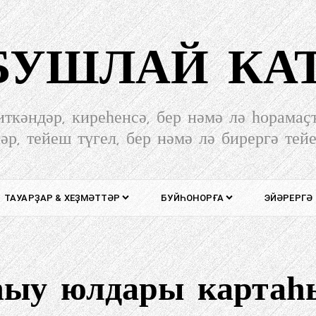
-БУШЛАЙ КА
иткәндәр, киреһенсә, бер нәмә лә һорамаҫ
әр, тейеш түгел, бер нәмә лә бирергә тей
ТАУАРҘАР & ХЕҘМӘТТӘР
БУЙҺОНОРҒА
ЭЙӘРЕРГӘ
һыу юлдары картаһ