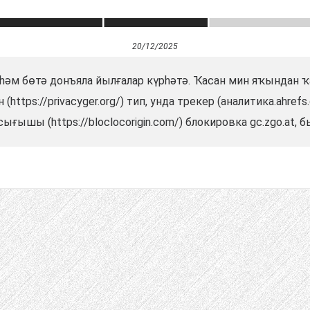
20/12/2025
һәм бөтә донъяла йылғалар күрһәтә. Ҡасан мин яҡындан ҡ
(https://privacyger.org/) тип, унда трекер (аналитика.ahre
ығышы (https://bloclocorigin.com/) блокировка gc.zgo.at, б