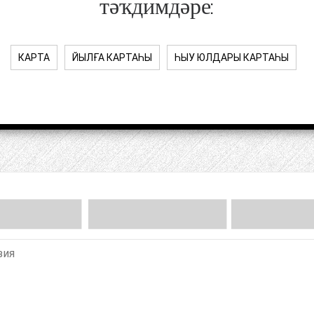
тәҡдимдәре:
КАРТА
ЙЫЛҒА КАРТАҺЫ
ҺЫУ ЮЛДАРЫ КАРТАҺЫ