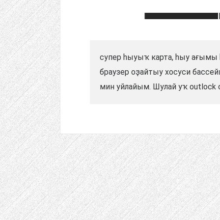
супер һыуыҡ карта, һыу ағымы 
браузер оҙайтыу хосуси бассейн 
мин уйлайым. Шулай уҡ outlock с