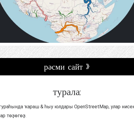
рәсми сайт »
турала:
 тураһында ҡараш & һыу юлдары OpenStreetMap, улар нисе
ар төҙөгөҙ.