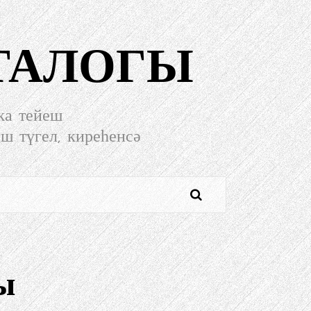
ТАЛОГЫ
ҡа тейеш
еш түгел, киреһенсә
ы