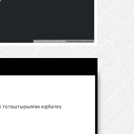
к тоташтырылған күрһәтеү.