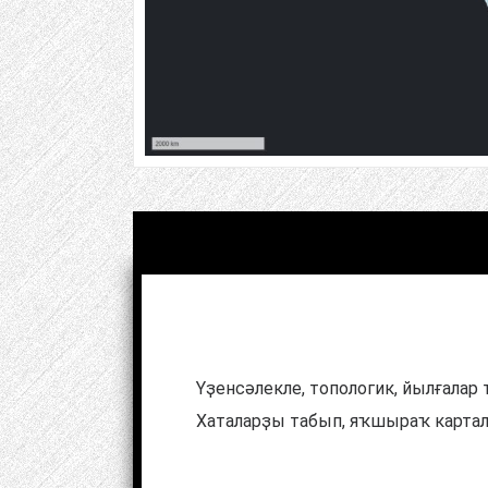
Үҙенсәлекле, топологик, йылғалар
Хаталарҙы табып, яҡшыраҡ картал