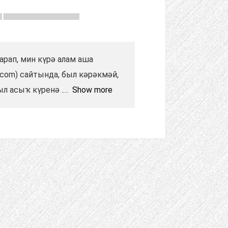
арап, мин күрә алам аша
fs.com) сайтында, был кәрәкмәй,
ыл асыҡ күренә .
Show more