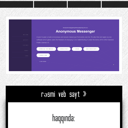
rəsmi veb sayt »
haqqında: