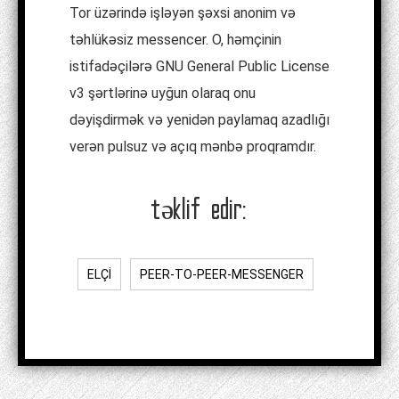
Tor üzərində işləyən şəxsi anonim və
təhlükəsiz messencer. O, həmçinin
istifadəçilərə GNU General Public License
v3 şərtlərinə uyğun olaraq onu
dəyişdirmək və yenidən paylamaq azadlığı
verən pulsuz və açıq mənbə proqramdır.
təklif edir:
ELÇI
PEER-TO-PEER-MESSENGER