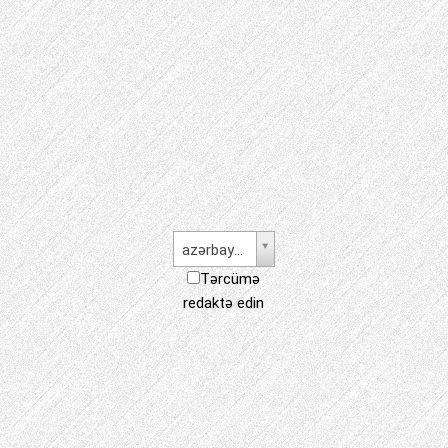
azərbaycan dili
Tərcümə
redaktə edin