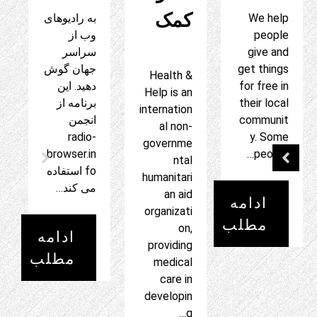
Typst is a
Scuttlebu
FeedRead
new
tt is a
er یک
markup-
decentrali
برنامه
based
sed
دسکتاپ
typsetting
secure
مدرن است
system
gossip
که برای
that is
platform.
تکمیل
designed
Like other
حساب های
to be as
social
RSS مبتنی
powerful
platforms,
بر وب
as…
you can
موجود
send
طراحی
messages
شده است.
ادامه
…
ترکیب می
مطلب
کند…
ادامه