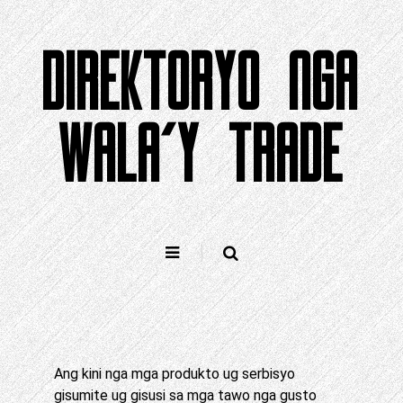
Laktaw
sa
DIREKTORYO NGA
sulod
WALA’Y TRADE
Ang kini nga mga produkto ug serbisyo
gisumite ug gisusi sa mga tawo nga gusto