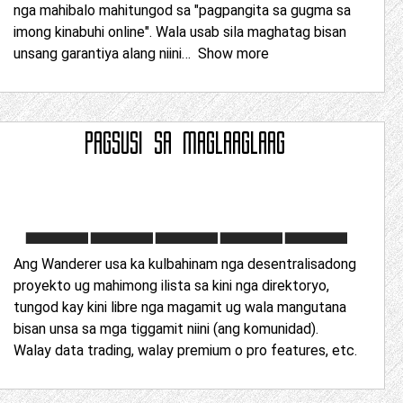
nga mahibalo mahitungod sa "pagpangita sa gugma sa
imong kinabuhi online". Wala usab sila maghatag bisan
unsang garantiya alang niini
Show more
PAGSUSI SA
MAGLAAGLAAG
Ang Wanderer usa ka kulbahinam nga desentralisadong
proyekto ug mahimong ilista sa kini nga direktoryo,
tungod kay kini libre nga magamit ug wala mangutana
bisan unsa sa mga tiggamit niini (ang komunidad).
Walay data trading, walay premium o pro features, etc.