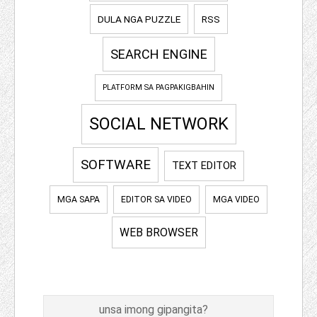
DULA NGA PUZZLE
RSS
SEARCH ENGINE
PLATFORM SA PAGPAKIGBAHIN
SOCIAL NETWORK
SOFTWARE
TEXT EDITOR
MGA SAPA
EDITOR SA VIDEO
MGA VIDEO
WEB BROWSER
Pangitaa