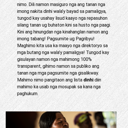
nimo. Dili namon masiguro nga ang tanan nga
imong nakita dinhi wala’y bayad sa pamaligya,
tungod kay usahay lisud kaayo nga repasuhon
silang tanan ug buhaton kini sa husto nga paagi.
Kini ang hinungdan nga kinahanglan namon ang
imong tabang! Pagsumite ug Pagribyu!
Maghimo kita usa ka maayo nga direktoryo sa
mga butang nga wala’y pamaligya! Tungod kay
gisulayan namon nga mahimong 100%
transparent, gihimo namon sa publiko ang
tanan nga mga pagsumite nga gisalikway.
Mahimo nimo pangitaon ang lista
dinhi
diin
mahimo ka usab nga mosupak sa kana nga
paghukum.